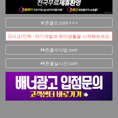
🚨존클모.com⭐⭐⭐
☑사교/인맥 : 자기개발과 취미생활을 시작해보세요.
👬존클수다방.com
👬존클실시간.com